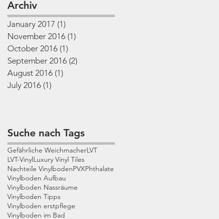
Archiv
January 2017
(1)
1 post
November 2016
(1)
1 post
October 2016
(1)
1 post
September 2016
(2)
2 posts
August 2016
(1)
1 post
July 2016
(1)
1 post
Suche nach Tags
Gefährliche Weichmacher
LVT
LVT-Vinyl
Luxury Vinyl Tiles
Nachteile Vinylboden
PVX
Phthalate
Vinylboden Aufbau
Vinylboden Nassräume
Vinylboden Tipps
Vinylboden erstpflege
Vinylboden im Bad