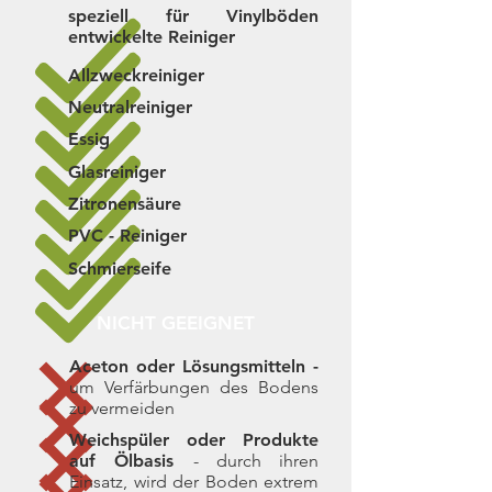
speziell für Vinylböden
entwickelte Reiniger
Allzweckreiniger
Neutralreiniger
Essig
Glasreiniger
Zitronensäure
PVC - Reiniger
Schmierseife
NICHT GEEIGNET
Aceton oder Lösungsmitteln -
um Verfärbungen des Bodens
zu vermeiden
Weichspüler oder Produkte
auf Ölbasis
- durch ihren
Einsatz, wird der Boden extrem