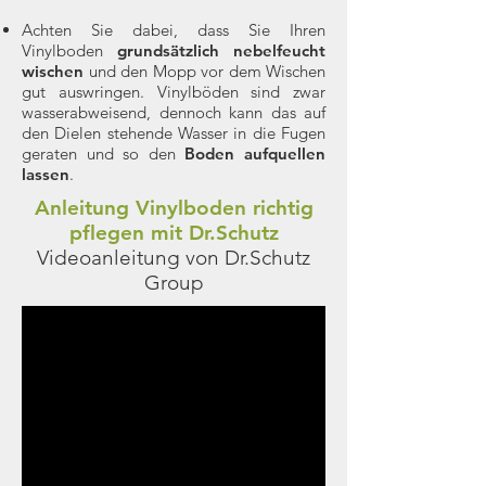
Achten Sie dabei, dass Sie Ihren
Vinylboden
grundsätzlich nebelfeucht
wischen
und den Mopp vor dem Wischen
gut auswringen. Vinylböden sind zwar
wasserabweisend, dennoch kann das auf
den Dielen stehende Wasser in die Fugen
geraten und so den
Boden aufquellen
lassen
.
Anleitung Vinylboden richtig
pflegen mit Dr.Schutz
Videoanleitung von Dr.Schutz
Group