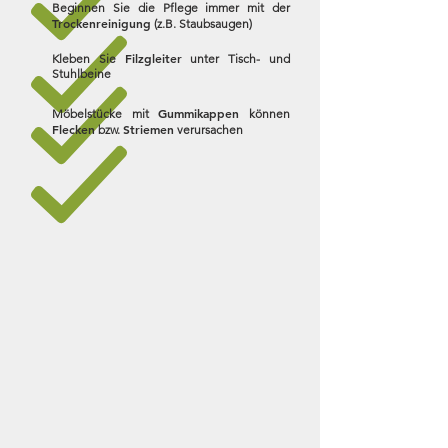
Beginnen Sie die Pflege immer mit der
Trockenreinigung
(z.B.
Staubsaugen)
Filzgleiter
Kleben Sie
unter Tisch- und
Stuhlbeine
Gummikappen
Möbelstücke mit
können
Flecken
Striemen
bzw.
verursachen