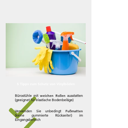
5 Tipps zum Schutz von Vinylböden
weichen Rollen
Bürostühle mit
ausstatten
(geeignet für elastische Bodenbeläge)
Fußmatten
Verwenden Sie unbedingt
(keine gummierte Rückseite!)
im
Eingangsbereich